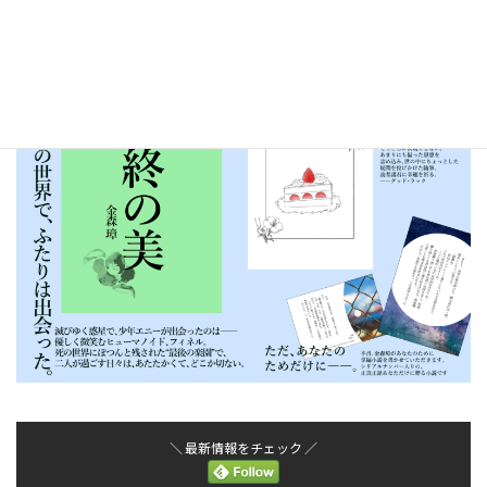
新刊： あり
Webカタログは
こちら
！
＼ 最新情報をチェック ／